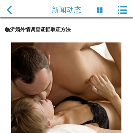

网站首页

新闻动态

服务项目
临沂婚外情调查​证据取证方法
新闻动态
企业风采
公司简介
保密协定
联系方式