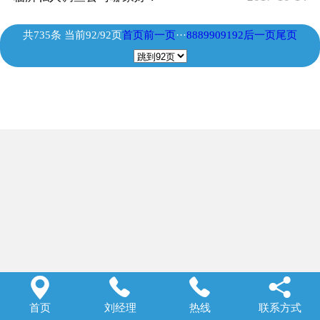
共735条 当前92/92页
首页
前一页
···
88
89
90
91
92
后一页
尾页




首页
刘经理
热线
联系方式