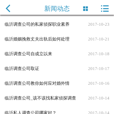

网站首页

新闻动态

服务项目
临沂调查公司的私家侦探职业素养
2017-10-23
新闻动态
临沂婚姻挽救丈夫出轨后如何处理
2017-10-21
企业风采
临沂调查公司自成立以来
2017-10-18
公司简介
临沂调查公司取证
2017-10-17
保密协定
临沂调查公司教你如何应对婚外情
2017-10-16
联系方式
临沂调查公司_该不该找私家侦探调查
2017-10-14
临沂私人调查公司哪家好？
2017-10-14