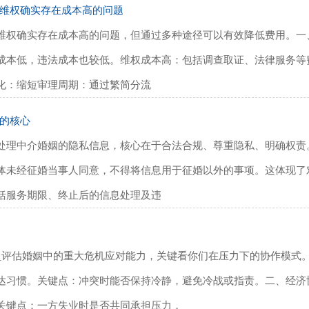
维权确实存在成本高的问题
维权确实存在成本高的问题，但通过多种途径可以有效降低费用。一、
成本低，违法成本也较低。‌维权成本高‌：包括调查取证、法律服务
化‌：‌缩短审理周期‌：通过繁简分流
的核心
处理中介婚姻的隐私信息，核心在于‌合法合规、尊重隐私、明确权责‌
体未经征婚当事人同意，不得将信息用于征婚以外的事项。这体现了对
括服务期限、终止后的信息处理及违
_评估婚姻中的重大危机应对能力，关键看你们在压力下的协作模式。
达习惯。关键点‌：冲突时能否保持冷静，避免冷战或指责。二、经济
关键点‌：一方失业时是否共同承担压力，