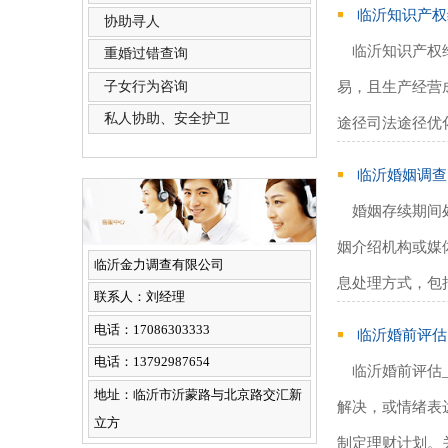
临沂知识产权
协助寻人
临沂知识产权
重婚过错查询
子女行为咨询
易，且生产经营
私人协助、安全护卫
途径‌司法途径优
临沂婚姻调查
婚姻存续期间
姻介绍机构或媒
临沂金力调查有限公司
息处理方式，包
联系人：刘经理
电话：17086303333
临沂婚前评估
电话：13792987654
临沂婚前评估
地址：临沂市沂蒙路与北京路交汇新
解决，或情绪表
立方
制定理财计划。