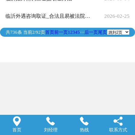
临沂外遇咨询取证_​合法且易被法院采纳的证据类型
2026-02-25
共736条 当前2/92页
首页
前一页
1
2
3
4
5
···
后一页
尾页




首页
刘经理
热线
联系方式